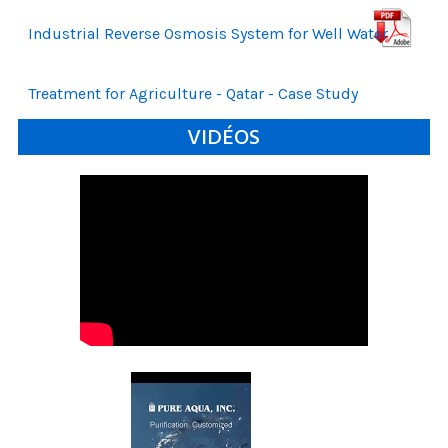
Industrial Reverse Osmosis System for Well Water
Treatment for Agriculture - Qatar - Case Study
VIDÉOS