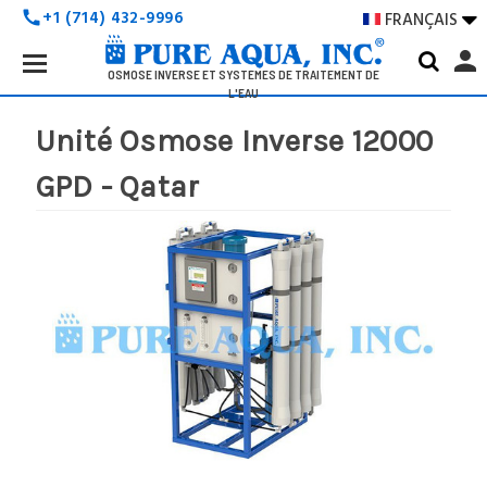
+1 (714) 432-9996
FRANÇAIS

call
Search
person
Keyword:
OSMOSE INVERSE ET SYSTÈMES DE TRAITEMENT DE
L'EAU
Unité Osmose Inverse 12000
GPD - Qatar