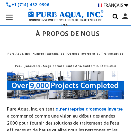
+1 (714) 432-9996
FRANÇAIS

call
Search
person
Keyword:
OSMOSE INVERSE ET SYSTÈMES DE TRAITEMENT DE
L'EAU
À PROPOS DE NOUS
Pure Aqua, Inc.: Numéro 1 Mondial de l'Osmose Inverse et du Traitement de
l'eau (Fabricant) - Siège Social à Santa Ana, Californie, États-Unis
Pure Aqua, Inc. en tant
qu'entreprise d'osmose inverse
a commencé comme une vision au début des années
2000 pour fournir des solutions de traitement de l'eau
efficaces et de haute qualité pour les personnes et les