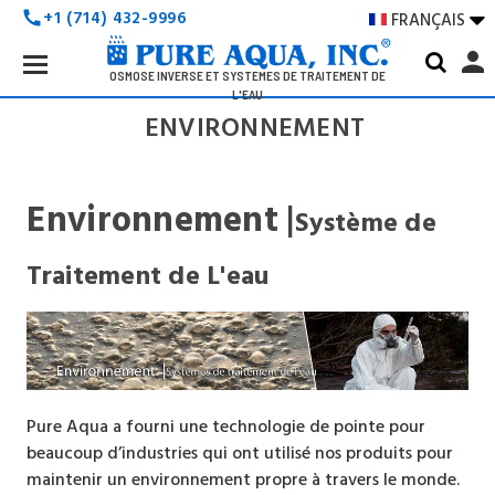
+1 (714) 432-9996
FRANÇAIS

call
Search
person
Keyword:
OSMOSE INVERSE ET SYSTÈMES DE TRAITEMENT DE
L'EAU
ENVIRONNEMENT
Environnement
|
Système de
Traitement de L'eau
Pure Aqua a fourni une technologie de pointe pour
beaucoup d’industries qui ont utilisé nos produits pour
maintenir un environnement propre à travers le monde.