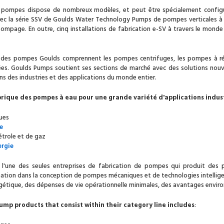
ompes dispose de nombreux modèles, et peut être spécialement configuré p
ec la série SSV de Goulds Water Technology Pumps de pompes verticales à pl
ompage. En outre, cinq installations de fabrication e-SV à travers le monde 
s des pompes Goulds comprennent les pompes centrifuges, les pompes à réa
s. Goulds Pumps soutient ses sections de marché avec des solutions nouve
ns des industries et des applications du monde entier.
rique des pompes à eau pour une grande variété d'applications indust
ues
re
étrole et de gaz
ergie
l'une des seules entreprises de fabrication de pompes qui produit des 
ation dans la conception de pompes mécaniques et de technologies intellige
ergétique, des dépenses de vie opérationnelle minimales, des avantages envir
mp products that consist within their category line includes
: