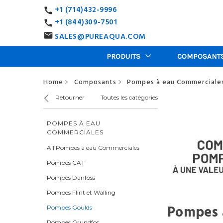
+1 (714)432-9996
call
+1 (844)309-7501
call
SALES@PUREAQUA.COM
email
PRODUITS
COMPOSANT
Home
Composants
Pompes à eau Commerciale
>
>
Retourner
Toutes les catégories
POMPES À EAU
COMMERCIALES
All Pompes à eau Commerciales
Pompes CAT
Pompes Danfoss
Pompes Flint et Walling
Pompes 
Pompes Goulds
Pompes Grundfos