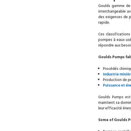
Goulds gamme de p
interchangeable av
des exigences de p
rapide.
Ces classification
pompes à eaux usée
répondre aux besoi
Goulds Pumps fab
Procédés chimiq
Industrie miniè
Production de p
Puissance et én
Goulds Pumps est 
maintient sa domin
leur efficacité én
Some of Goulds Pu