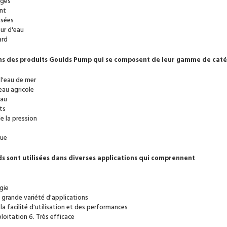
uges
nt
usées
ur d'eau
ard
ns des produits Goulds Pump qui se composent de leur gamme de caté
l'eau de mer
eau agricole
eau
ts
 la pression
que
s sont utilisées dans diverses applications qui comprennent
gie
 grande variété d'applications
la facilité d'utilisation et des performances
ploitation 6. Très efficace