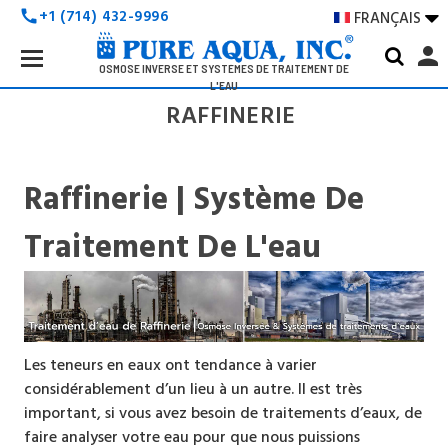
+1 (714) 432-9996
FRANÇAIS

call
Search
person
Keyword:
OSMOSE INVERSE ET SYSTÈMES DE TRAITEMENT DE
L'EAU
RAFFINERIE
Raffinerie
| Système De
Traitement De L'eau
Les teneurs en eaux ont tendance à varier
considérablement d’un lieu à un autre. Il est très
important, si vous avez besoin de traitements d’eaux, de
faire analyser votre eau pour que nous puissions