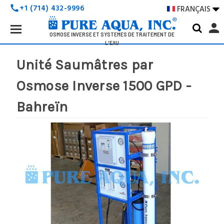
+1 (714) 432-9996
FRANÇAIS

call
Search
person
Keyword:
OSMOSE INVERSE ET SYSTÈMES DE TRAITEMENT DE
L'EAU
Unité Saumâtres par
Osmose Inverse 1500 GPD -
Bahreïn