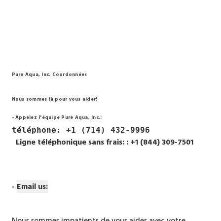
Pure Aqua, Inc. Coordonnées
Nous sommes là pour vous aider!
- Appelez l'équipe Pure Aqua, Inc.:
téléphone
: +1 (714) 432-9996
Ligne téléphonique sans frais: :
+1 (844) 309-7501
-
Email us:
Nous sommes impatients de vous aider avec votre