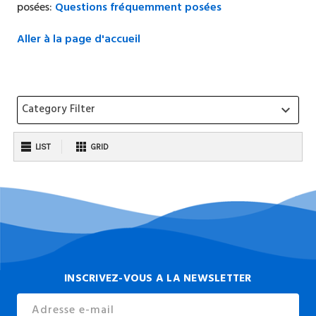
posées:
Questions fréquemment posées
Aller à la page d'accueil
Category Filter
keyboard_arrow_down
LIST
GRID
INSCRIVEZ-VOUS A LA NEWSLETTER
Email
Address