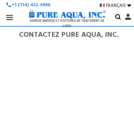
+1 (714) 432-9996
FRANÇAIS

call
Search
person
Keyword:
OSMOSE INVERSE ET SYSTÈMES DE TRAITEMENT DE
L'EAU
CONTACTEZ PURE AQUA, INC.