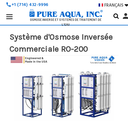
+1 (714) 432-9996
FRANÇAIS
call
Search
pers
Keyword:
OSMOSE INVERSE ET SYSTÈMES DE TRAITEMENT DE
L'EAU
Système d'Osmose Inversée
Commerciale RO-200