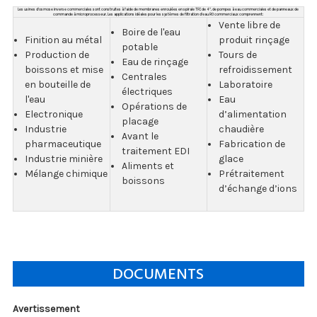
Les usines d'osmose inverse commerciales sont construites à l'aide de membranes enroulées en spirale TFC de 4 ", de pompes à eau commerciales et de panneaux de
commande à microprocesseur. Les applications idéales pour les systèmes de filtration d'eau RO commerciaux comprennent:
Vente libre de
Boire de l'eau
Finition au métal
produit rinçage
potable
Production de
Tours de
Eau de rinçage
boissons et mise
refroidissement
Centrales
en bouteille de
Laboratoire
électriques
l'eau
Eau
Opérations de
Electronique
d’alimentation
placage
Industrie
chaudière
Avant le
pharmaceutique
Fabrication de
traitement EDI
Industrie minière
glace
Aliments et
Mélange chimique
Prétraitement
boissons
d’échange d’ions
DOCUMENTS
Avertissement