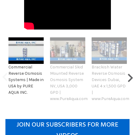
Commercial
Commercial Skid
Brackish Water
Reverse Osmosis
Mounted Reverse
Reverse Osmosis
Systems | Made in
Osmosis System
Devices Dubai,
USA by PURE
NV, USA 3,000
UAE 4 x 1,500 GPD
AQUA INC.
GPD |
|
www.PureAqua.com
www.PureAqua.com
JOIN OUR SUBSCRIBERS FOR MORE