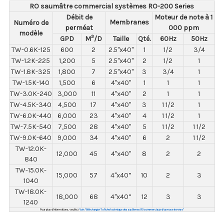
RO saumâtre commercial systèmes RO-200 Series
Débit de
Moteur de note à 1
Membranes
Numéro de
perméat
000 ppm
modèle
3
GPD
M
/D
Taille
Qté.
60Hz
50Hz
TW-0.6K-125
600
2
2.5"x40"
1
1/2
3/4
TW-1.2K-225
1,200
5
2.5"x40"
2
1/2
1
TW-1.8K-325
1,800
7
2.5"x40"
3
3/4
1
TW-1.5K-140
1,500
6
4"x40"
1
1
1
TW-3.0K-240
3,000
11
4"x40"
2
1
1
TW-4.5K-340
4,500
17
4"x40"
3
1 1/2
1
TW-6.0K-440
6,000
23
4"x40"
4
1 1/2
1
TW-7.5K-540
7,500
28
4"x40"
5
1 1/2
1 1/2
TW-9.0K-640
9,000
34
4"x40"
6
2
1 1/2
TW-12.0K-
12,000
45
4"x40"
8
2
2
840
TW-15.0K-
15,000
57
4"x40”
10
2
3
1040
TW-18.0K-
18,000
68
4"x40”
12
3
3
1240
Pour plus d'informations, veuillez
Voir / télécharger "la fiche technique des systèmes RO commerciaux d'osmose inverse"