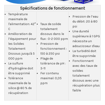
Spécifications de fonctionnement
Température
Pression de l’eau
maximale de
du débit: 20 à 80
l'alimentation: 42°
Taux de solide
psi
C
totalement
Une dureté
Amélioration de
dissous dans le
supérieure à 1 GPG
l’équipement pour
flux : 0-2 000 ppm
nécessite un
les Solides
Pression de
adoucisseur d'eau
Totalement
fonctionnement :
La turbidité doit
Dissous jusqu'à 5
150 à 250 psi
être supprimée
000 ppm
Plage de
Fonctionnant
Le sulfure
tolérance de pH :
avec des taux de
d'hydrogène doit
3-11
solides
être supprimé
Fer contenu
totalement
Tolérance
maximal: 0,05
dissous avec une
maximale de la
ppm
récupération plus
silice @ 60 % de
faible
récupération