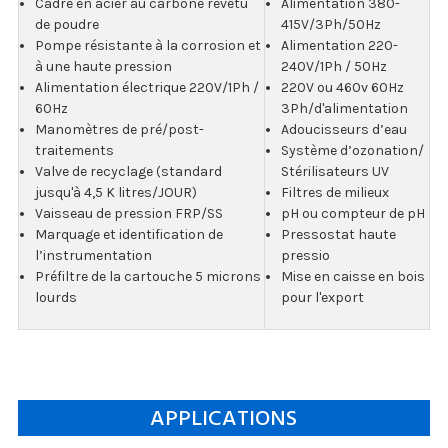
Cadre en acier au carbone revêtu
Alimentation 380-
de poudre
415V/3Ph/50Hz
Pompe résistante à la corrosion et
Alimentation 220-
à une haute pression
240V/1Ph / 50Hz
Alimentation électrique 220V/1Ph /
220V ou 460v 60Hz
60Hz
3Ph/d'alimentation
Manomètres de pré/post-
Adoucisseurs d’eau
traitements
Système d’ozonation/
Valve de recyclage (standard
Stérilisateurs UV
jusqu'à 4,5 K litres/JOUR)
Filtres de milieux
Vaisseau de pression FRP/SS
pH ou compteur de pH
Marquage et identification de
Pressostat haute
l’instrumentation
pressio
Préfiltre de la cartouche 5 microns
Mise en caisse en bois
lourds
pour l'export
APPLICATIONS