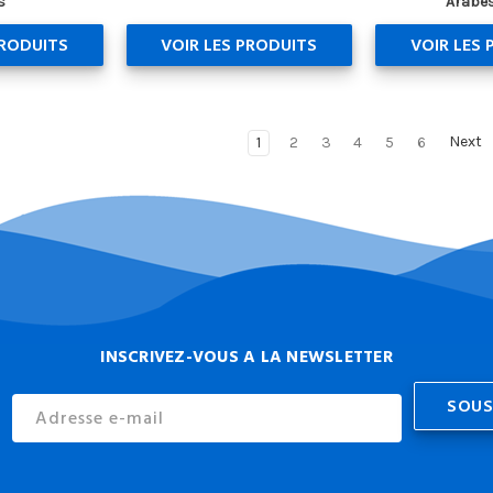
s
Arabes
PRODUITS
VOIR LES PRODUITS
VOIR LES 
1
2
3
4
5
6
Next
INSCRIVEZ-VOUS A LA NEWSLETTER
Email
Address