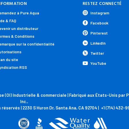
NFORMATION
RESTEZ CONNECTÉ
emandez à Pure Aqua
Instagram
ide & FAQ
Facebook
evenir un distributeur
Pinterest
ermes & Conditions
LinkedIn
emarque sur la confidentialité
utorisations
Twitter
lan du site
YouTube
yndication RSS
e (OI) Industrielle & commerciale | Fabriqué aux États-Unis par 
Inc.,
s réservés | 2230 S Huron Dr, Santa Ana, CA 92704 |
+1 (714) 432-9