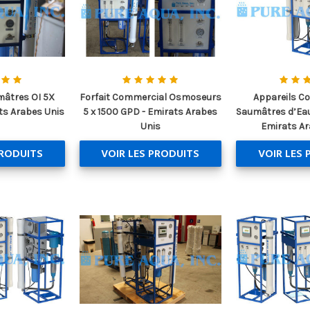
âtres OI 5X
Forfait Commercial Osmoseurs
Appareils C
ts Arabes Unis
5 x 1500 GPD - Emirats Arabes
Saumâtres d’Eau
Unis
Emirats Ar
PRODUITS
VOIR LES PRODUITS
VOIR LES 