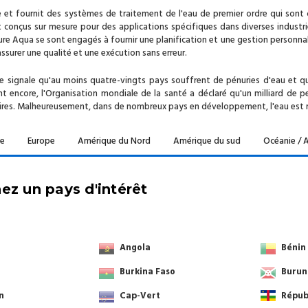
 et fournit des systèmes de traitement de l'eau de premier ordre qui sont c
conçus sur mesure pour des applications spécifiques dans diverses industri
ure Aqua se sont engagés à fournir une planification et une gestion personnal
ssurer une qualité et une exécution sans erreur.
 signale qu'au moins quatre-vingts pays souffrent de pénuries d'eau et que
ant encore, l'Organisation mondiale de la santé a déclaré qu'un milliard d
aires. Malheureusement, dans de nombreux pays en développement, l'eau est 
ie
Europe
Amérique du Nord
Amérique du sud
Océanie / A
ez un pays d'intérêt
Angola
Bénin
a
Burkina Faso
Burun
n
Cap-Vert
Répub