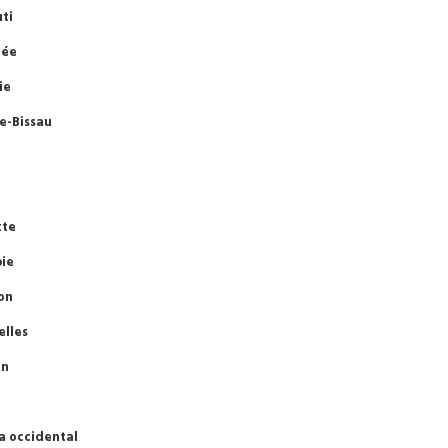
uti
rée
ie
e-Bissau
tte
ie
on
elles
an
a occidental