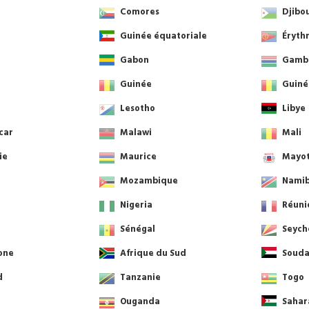
Comores
Djibo
Guinée équatoriale
Éryth
Gabon
Gamb
Guinée
Guiné
Lesotho
Libye
car
Malawi
Mali
ie
Maurice
Mayo
Mozambique
Namib
Nigeria
Réuni
Sénégal
Seych
one
Afrique du Sud
Soud
d
Tanzanie
Togo
Ouganda
Sahar