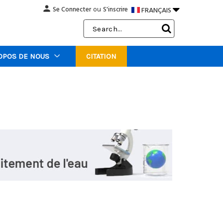
person

Se Connecter
S'inscrire
FRANÇAIS
ou
Search
Keyword:
OPOS DE NOUS
CITATION