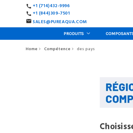
+1 (714)432-9996
call
+1 (844)309-7501
call
SALES@PUREAQUA.COM
email
PRODUITS
COMPOSANT
Home
Compétence
des pays
>
>
Choisiss