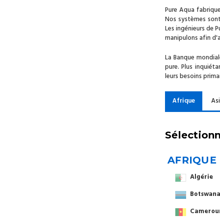
Pure Aqua fabrique
Nos systèmes sont 
Les ingénieurs de P
manipulons afin d'a
La Banque mondiale
pure. Plus inquiét
leurs besoins prim
Afrique
As
Sélectionn
AFRIQUE
Algérie
Botswan
Camerou