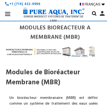
+1 (714) 432-9996
FRANÇAIS

call
Search
person
Keyword:
OSMOSE INVERSE ET SYSTÈMES DE TRAITEMENT DE
L'EAU
MODULES BIOREACTEUR A
MEMBRANE (MBR)
Modules de Bioréacteur
Membrane (MBR)
Un bioréacteur membranaire (MBR) est défini
comme un système de traitement des eaux usées