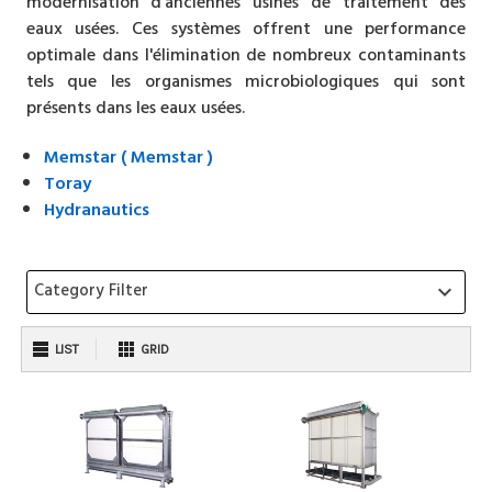
modernisation d'anciennes usines de traitement des
eaux usées. Ces systèmes offrent une performance
optimale dans l'élimination de nombreux contaminants
tels que les organismes microbiologiques qui sont
présents dans les eaux usées.
Memstar ( Memstar )
Toray
Hydranautics
Category Filter
keyboard_arrow_down
LIST
GRID