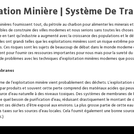
ation Minière
| Système De Tr
inières fournissent tout, du pétrole au charbon pour alimenter les minerais et
bles de construire des villes modernes et nous serions sans toutes les choses
en tant qu’industrie a augmenté avec la croissance des populations et le dési
s ont grandi telles que les exploitations minières sont un risque extrême pou
s. Ces risques sont les sujets de beaucoup de débat dans le monde moderne et
illent pour fournir ces ressources importantes pour nous mais pour la sureté
 de problèmes avec les techniques d’exploitation minières modernes que poss
mbranes
ème de l’exploitation minière vient probablement des déchets. L’exploitati
par produits et souvent cette perte comprend des matériaux acides qui peuve
rce d’eau naturelle à des niveaux toxiques. Des systèmes de membranes de 
te quel besoin de purification d’eau, réduisant drastiquement le montant de 
nt ces déchets d’être exposé aux environs. La plus grosse partie de cette ea
les taxes sur les sources d’eau locales. Cela fournit également une bonne so
c.)