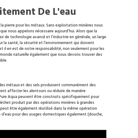
aitement De L'eau
 la pierre pour les métaux. Sans exploitation minières nous
 que nous appelons nécessaire aujourd’hui. Alors que la
r de technologie avancé et l’industrie en générale, un large
r la santé, la sécurité et l’environnement qui doivent
 il en est de notre responsabilité, non seulement pour les
 du monde naturelle également que nous devons trouver des
ible.
on des métaux et des sels produisent communément des
nt affecter les alentours ou réduire de manière
Pure Aqua peuvent être construits spécifiquement pour
déchet produit par des opérations minières à grandes
u peut être également réutilisé dans la même opération
urce d’eau pour des usages domestiques également (douche,