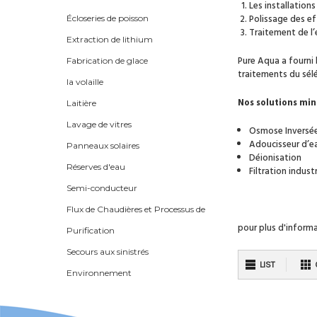
Les installation
Polissage des eff
Écloseries de poisson
Traitement de l’
Extraction de lithium
Pure Aqua a fourni 
Fabrication de glace
traitements du sél
la volaille
Nos solutions min
Laitière
Lavage de vitres
Osmose Inversé
Adoucisseur d’e
Panneaux solaires
Déionisation
Réserves d'eau
Filtration industr
Semi-conducteur
Flux de Chaudières et Processus de
pour plus d'informa
Purification
Secours aux sinistrés
LIST
Environnement
Aliments et Boissons
Hôpital