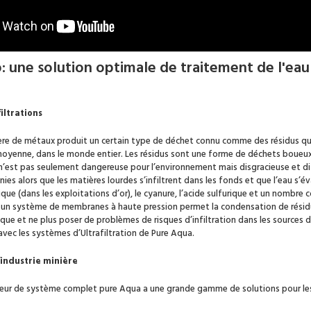
: une solution optimale de traitement de l'eau 
iltrations
ière de métaux produit un certain type de déchet connu comme des résidus qu
 moyenne, dans le monde entier. Les résidus sont une forme de déchets boueu
n’est pas seulement dangereuse pour l’environnement mais disgracieuse et dif
es alors que les matières lourdes s’infiltrent dans les fonds et que l’eau s’
sénique (dans les exploitations d’or), le cyanure, l’acide sulfurique et un nomb
t un système de membranes à haute pression permet la condensation de résidu 
que et ne plus poser de problèmes de risques d’infiltration dans les sources d
vec les systèmes d’Ultrafiltration de Pure Aqua.
’industrie minière
teur de système complet pure Aqua a une grande gamme de solutions pour les s