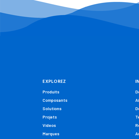
Hôtel
Marine
Militaire
Exploitation minière
Municipal
En mer
Pharmaceutique
Puissance et Énergie
EXPLOREZ
I
Raffinerie
Produits
D
Restaurants
Composants
A
Eaux usées
Solutions
D
Systèmes de lavages de voitures
Projets
T
Videos
R
Marques
A