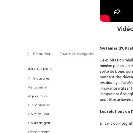
Vidéo
Systèmes d’Ultraf
Retourner
Toutes les catégories
L’exploitation min
minière par an, en
INDUSTRIES
sorte de boue, qui 
pendant des décenni
All Industries
résidus il y a l’ar
Aérospatial
innovante utilisan
l’empreinte écologi
Agriculture
peut être achevée a
Blanchisserie
Les solutions de l
Boire de l'eau
En tant qu’intégra
Cours de golf
Dessalement