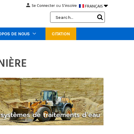
person

Se Connecter
S'inscrire
FRANÇAIS
ou
Search
Keyword:
OPOS DE NOUS
CITATION
NIÈRE