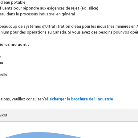
s d’eau potable
luents pour répondre aux exigences de rejet (ex : silice)
eau dans le processus industriel en général
beaucoup de systèmes d’Ultrafiltration d’eau pour les industries minières en
énium pour des opérations au Canada. Si vous avez des besoins pour vos opér
ières incluent :
e
au
ielle
tions, veuillez consulter/
télécharger la brochure de l'industrie
GRID