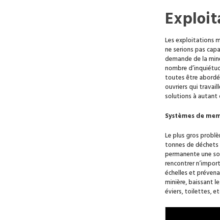
Exploit
Les exploitations m
ne serions pas capa
demande de la mine 
nombre d’inquiétude
toutes être abordé
ouvriers qui trava
solutions à autant
Systèmes de me
Le plus gros probl
tonnes de déchets 
permanente une sou
rencontrer n’impor
échelles et prévena
minière, baissant 
éviers, toilettes, et