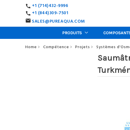
+1 (714)432-9996
call
+1 (844)309-7501
call
SALES@PUREAQUA.COM
email
PRODUITS
COMPOSANT
Home
Compétence
Projets
Systèmes d'Osmo
>
>
>
Saumâtr
Turkmén