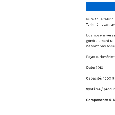
Pure Aqua fabriq
Turkménistan, av
L'osmose inverse 
généralement une 
ne sont pas accep
Pays:
Turkménis
Date:
2010
Capacité:
4500 G
Système / produit
Composants & M