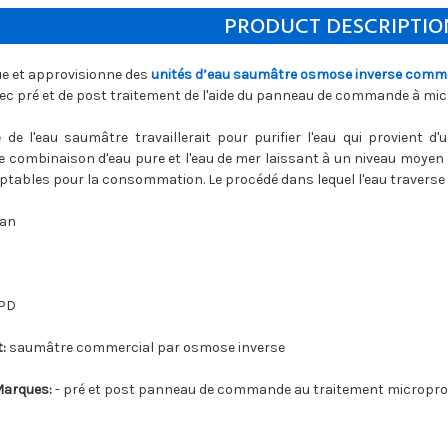
PRODUCT DESCRIPTIO
ue et approvisionne des
unités d’eau saumâtre osmose inverse comme
ec pré et de post traitement de l'aide du panneau de commande à mi
de l'eau saumâtre travaillerait pour purifier l'eau qui provient d'
combinaison d'eau pure et l'eau de mer laissant à un niveau moyen de 
tables pour la consommation. Le procédé dans lequel l'eau traverse 
tan
PD
:
saumâtre commercial par osmose inverse
arques:
- pré et post panneau de commande au traitement micropro