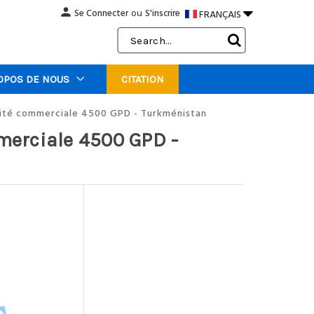
person

Se Connecter
S'inscrire
FRANÇAIS
ou
Search
Keyword:
OPOS DE NOUS
CITATION
ité commerciale 4500 GPD - Turkménistan
erciale 4500 GPD -