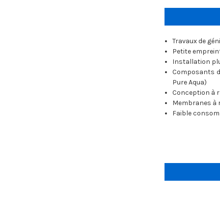
Travaux de gén
Petite emprein
Installation p
Composants de
Pure Aqua)
Conception à r
Membranes à re
Faible consomm