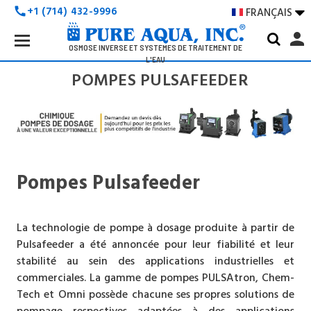
+1 (714) 432-9996
FRANÇAIS

call
Search
person
Keyword:
OSMOSE INVERSE ET SYSTÈMES DE TRAITEMENT DE
L'EAU
POMPES PULSAFEEDER
Pompes Pulsafeeder
La technologie de pompe à dosage produite à partir de
Pulsafeeder a été annoncée pour leur fiabilité et leur
stabilité au sein des applications industrielles et
commerciales. La gamme de pompes PULSAtron, Chem-
Tech et Omni possède chacune ses propres solutions de