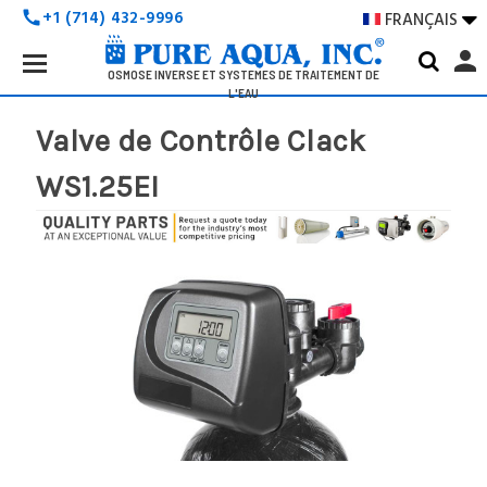
+1 (714) 432-9996
FRANÇAIS

call
Search
person
Keyword:
OSMOSE INVERSE ET SYSTÈMES DE TRAITEMENT DE
L'EAU
Valve de Contrôle Clack
WS1.25EI