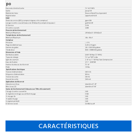
po
Raccords d’entrée/sortie
¾" à 1.5" NPS
Cycles
jusqu'à 6
Matériel de Valve
Roue en Noryl (1) ou équivalent
Régénération
opportunément
Débit
Chute de service @15 (y compris le bypass et le compteur)
gpm 129
Lavage à contre-courant baisse de 25 lb/po2 (y compris le by-pass)
gal/min 121
CV Service
7.28
CV contre-courant.
2,96
Pression de fonctionnement
Minimum/Maximum
20 lb/po2 – 125 lb/po2
Températures de fonctionnement
Minimum/Maximum
40º – 110º F
Compteur
Précision
. ± 5 %
Plage de débit de taux.
0,25 à 30 gpm
Gamme de gallon
20 – 1 500 000 gallons
Totalisateur
1000 - 9 999 000 gallons
Dimensions et Poids
Distributeur pilote
1,050" OD Pipe (¾" NPS)
Tuyau de vidange
¾" ou 1" NPT mâle
Ligne de saumure
3 8" ou ½" OD Poly Tube Compression
Base de fixation
2 ½"- 8 NPSM
Hauteur du dessus du réservoir
7 3 8 "
Poids
4.5 lbs.
Spécifications électriques
Tension d’alimentation
120 V CA
Fréquence d’alimentation
60 Hz
Tension de sortie
12V AC
Courant de sortie
500 mA
Applications de Réservoir
Adoucisseur d’eau
diamètre 6"-21"
Filtre à eau (2)
diamètre 6"-16"
Cycles de Fonctionnement (Adoucisseur / Filtre d’écoulement)
1. lavage à contre-courant 1er
1-95
2. régénérer le tirage au sort/lent rinçage
1-180
3. rinçage 2e
1-95
4. rapide rinçage
1-95
5. régénérant Refill
1-95
6. Service (aval)
0,1-99,0 ou off
CARACTÉRISTIQUES