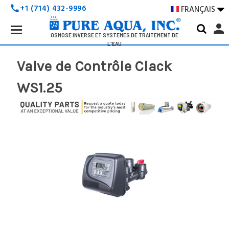
+1 (714) 432-9996
FRANÇAIS

call
Search
person
Keyword:
OSMOSE INVERSE ET SYSTÈMES DE TRAITEMENT DE
L'EAU
Valve de Contrôle Clack
WS1.25