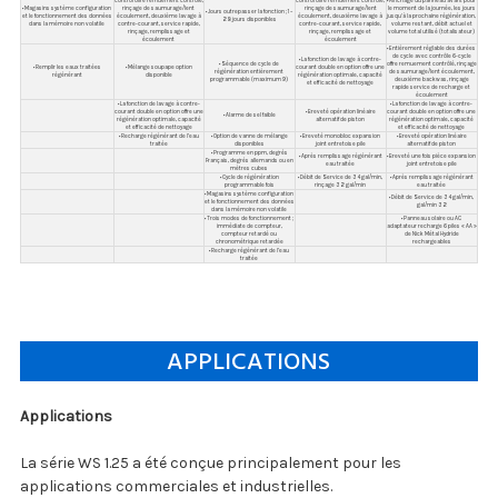
control offre remuement contrôlé,
control offre remuement contrôlé,
• Affichage du panneau avant pour
• Magasins système configuration
rinçage de saumurage/lent
rinçage de saumurage/lent
le moment de la journée, les jours
• Jours outrepasser la fonction ; 1 –
et le fonctionnement des données
écoulement, deuxième lavage à
écoulement, deuxième lavage à
jusqu'à la prochaine régénération,
28 jours disponibles
dans la mémoire non volatile
contre-courant, service rapide,
contre-courant, service rapide,
volume restant, débit actuel et
rinçage, remplissage et
rinçage, remplissage et
volume total utilisé (totalisateur)
écoulement
écoulement
• Entièrement réglable des durées
de cycle avec contrôle 6-cycle
• La fonction de lavage à contre-
• Séquence de cycle de
offre remuement contrôlé, rinçage
• Remplir les eaux traitées
• Mélange soupape option
courant double en option offre une
régénération entièrement
de saumurage/lent écoulement,
régénérant
disponible
régénération optimale, capacité
programmable (maximum 9)
deuxième backwas, rinçage
et efficacité de nettoyage
rapide service de recharge et
écoulement
• La fonction de lavage à contre-
• La fonction de lavage à contre-
courant double en option offre une
• Breveté opération linéaire
courant double en option offre une
• Alarme de sel faible
régénération optimale, capacité
alternatif de piston
régénération optimale, capacité
et efficacité de nettoyage
et efficacité de nettoyage
• Recharge régénérant de l’eau
• Option de vanne de mélange
• Breveté monobloc expansion
• Breveté opération linéaire
traitée
disponibles
joint entretoise pile
alternatif de piston
• Programme en ppm, degrés
• Après remplissage régénérant
• Breveté une fois pièce expansion
Français, degrés allemands ou en
eau traitée
joint entretoise pile
mètres cubes
• Cycle de régénération
• Débit de Service de 34 gal/min,
• Après remplissage régénérant
programmable fois
rinçage 32 gal/min
eau traitée
• Magasins système configuration
• Débit de Service de 34 gal/min,
et le fonctionnement des données
gal/min 32
dans la mémoire non volatile
• Trois modes de fonctionnement ;
• Panneau solaire ou AC
immédiate de compteur,
adaptateur recharge 6 piles « AA »
compteur retardé ou
de Nick Métal Hydride
chronométrique retardée
rechargeables
• Recharge régénérant de l’eau
traitée
APPLICATIONS
Applications
La série WS 1.25 a été conçue principalement pour les
applications commerciales et industrielles.