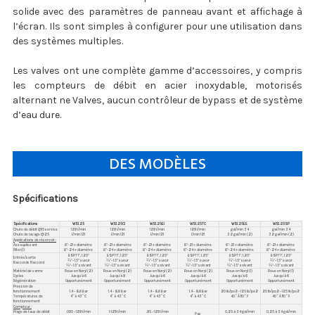
solide avec des paramètres de panneau avant et affichage à
l’écran. Ils sont simples à configurer pour une utilisation dans
des systèmes multiples.
Les valves ont une complète gamme d’accessoires, y compris
les compteurs de débit en acier inoxydable, motorisés
alternant ne Valves, aucun contrôleur de bypass et de système
d’eau dure.
DES MODÈLES
Spécifications
Spécifications
WS1.25
WS1.25CI
WS1.25EI
WS1.25TC
WS1.25EE
WS1.25SP
Chute de débit @15 service
129 l/min
129 l/min
129 l/min
129 l/min
gal/min 34
gal/min 34
Chute de lavage @25
l/min 121
l/min 121
l/min 121
l/min 121
32 gal/min (2)
32 gal/min (2)
Applications de réservoir :
Assouplissant
6"-21 » diamètre
6"-21 » diamètre
6"-21 » diamètre
6"-21 » diamètre
6"-21 » diamètre
6"-21 » diamètre
Filter(1)
6"-24 » diamètre
6"-24 » diamètre
6"-24 » diamètre
6"-24 » diamètre
6"-24 » diamètre
6"-24 » diamètre
BSPT 1", 1.25"
BSPT 1", 1.25"
BSPT 1", 1.25"
BSPT 1", 1.25"
BSPT 1", 1.25"
BSPT 1", 1.25"
Entrée/sortie
¾"– 1.5" sueur
¾"– 1.5" sueur
¾"– 1.5" sueur
¾"– 1.5" sueur
¾"– 1.5" sueur
¾"– 1.5" sueur
Raccords Raccord
¾"– 1.5" solvant
¾"– 1.5" solvant
¾"– 1.5" solvant
¾"– 1.5" solvant
¾"– 1.5" solvant
¾"– 1.5" solvant
Matériel de vanne
Roue en Noryl (2)
Roue en Noryl (2)
Roue en Noryl (2)
Roue en Noryl (2)
Roue en Noryl (1)
Roue en Noryl (1)
Cycles
Jusqu'à 6
Jusqu'à 9
Jusqu'à 6
Jusqu'à 6
Jusqu'à 6
Jusqu'à 6
Régénération
Opportunément
Opportunément
Opportunément
Opportunément
Opportunément
Opportunément
Pression de
fonctionnement
1.4 – 8,6 Bar
1.4 – 8,6 Bar
1.4 – 8,6 Bar
1.4 – 8,6 Bar
20 lb/po2 – 125 lb/po2
20 lb/po2 – 125 lb/po2
Températures de
4° à 43° C
4° à 43° C
4° à 43° C
4° à 43° C
40 ° À 110 ° F
40 ° À 110 ° F
fonctionnement
Compteur :
Plage de taux de débit
.095 – 129 l/min
1-129 l/min
.95 – 129 l/min
0,25 à 34 gal/min
0,25 à 34 gal/min
Pas