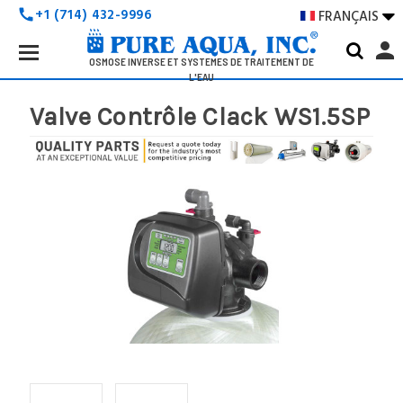
+1 (714) 432-9996
FRANÇAIS

call
Search
person
Keyword:
OSMOSE INVERSE ET SYSTÈMES DE TRAITEMENT DE
L'EAU
Valve Contrôle Clack WS1.5SP