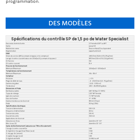
programmation.
DES MODÈLES
Spécifications du contrôle SP de 1,5 po de Water Specialist
Raccords d’entrée/sortie
1.5" femelle BSPT ou NPT
Cycles
jusqu'à 6
Matériel de vanne
Roue en Noryl (1) ou équivalent
Régénération
opportunément
Débit
Chute de service @15 (y compris le bypass et le compteur)
265 l/min (15,9 m3/h) (70 g/min)
Lavage à contre-courant baisse de 25 lb/po2 (y compris le by-pass)
197 l/min (11.8 m3/h) (52 gal/min)
CV Service
18.1
CV contre-courant.
10.4
Pression de Fonctionnement
Minimum/Maximum
20 lb/po2 – 125 lb/po2
Températures de Fonctionnement
Minimum/Maximum
40º – 110º F
Compteur
Précision
. ± 5 %
Plage de débit de taux.
. 2 - 284 l/min (0,5 - 75 gal/min)
Gamme de gallon
. 0,02 - 5 700 m3
Totalisateur
264 - 26,417,000 gallons
Dimensions et Poids
Distributeur pilote
1,90" OD Pipe (¾" NPS)
Tuyau de vidange
1.25" NPT femelle
Ligne de saumure
¾" NPT femelle
Base de fixation
4"- 8 ONU
Hauteur du dessus du réservoir
191 mm (7,5 po)
Poids
9,5 kg (21 lb)
Spécifications électriques
Tension d’alimentation
120 V CA
Fréquence d’alimentation
60 Hz
Tension de sortie
12V AC
Courant de sortie
500 mA
Applications de réservoir
Adoucisseur d’eau
diamètre 12"-30"
Filtre à eau (2)
diamètre 12"-30"
Cycles de fonctionnement (adoucisseur / filtre d’écoulement)
1. lavage à contre-courant 1er
1-95
2. régénérer rinçage Draw/Slow (aval)
1-180
3. rinçage 2e (amont)
1 - 95
4. rapide rinçage (aval)
1-95
5. régénérant Refill
0,1-99,0 ou off