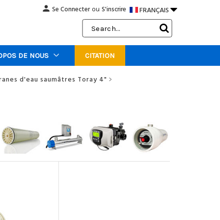
person

Se Connecter
S'inscrire
FRANÇAIS
ou
Search
Keyword:
OPOS DE NOUS
CITATION
anes d'eau saumâtres Toray 4"
>