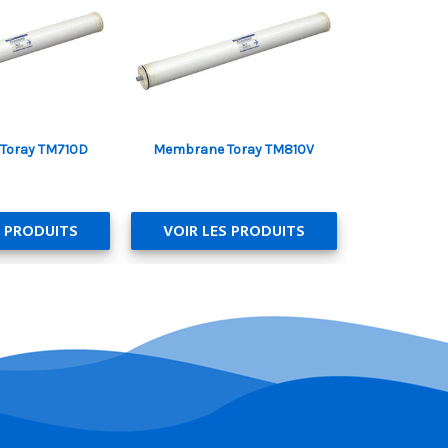
Toray TM710D
Membrane Toray TM810V
Membrane
S PRODUITS
VOIR LES PRODUITS
VOIR LE