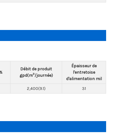
Épaisseur de
Débit de produit
 %
l'entretoise
3
gpd(m
/journée)
d'alimentation mil
2,400(9.1)
31