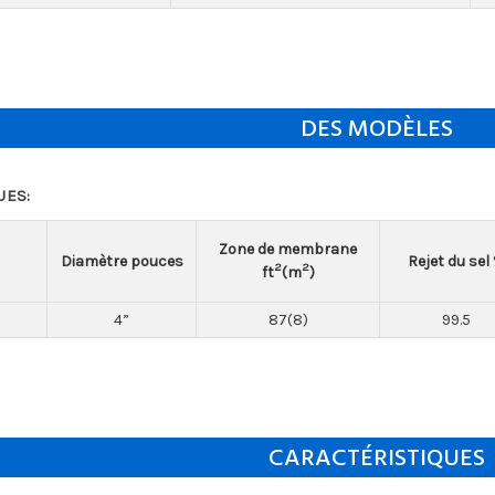
DES MODÈLES
UES:
Zone de membrane
Diamètre pouces
Rejet du sel
2
2
ft
(m
)
4”
87(8)
99.5
CARACTÉRISTIQUES