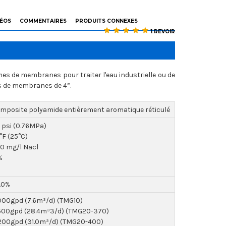
DÉOS
COMMENTAIRES
PRODUITS CONNEXES
1 REVOIR
mes de membranes pour traiter l'eau industrielle ou de
es de membranes de 4”.
mposite polyamide entièrement aromatique réticulé
0 psi (0.76MPa)
°F (25°C)
0 mg/l Nacl
%
.0%
000gpd (7.6m³/d) (TMG10)
500gpd (28.4m³3/d) (TMG20-370)
200gpd (31.0m³/d) (TMG20-400)