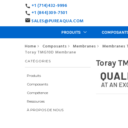
+1 (714)432-9996
call
+1 (844)309-7501
call
SALES@PUREAQUA.COM
email
PRODUITS
COMPOSANT
Home
Composants
Membranes
Membranes 
>
>
>
Toray TMG10D Membrane
Toray T
CATÉGORIES
Produits
Composants
Compétence
Ressources
À PROPOS DE NOUS