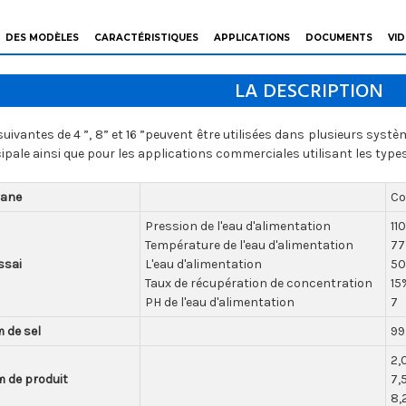
DES MODÈLES
CARACTÉRISTIQUES
APPLICATIONS
DOCUMENTS
VI
LA DESCRIPTION
vantes de 4 ”, 8” et 16 ”peuvent être utilisées dans plusieurs systè
pale ainsi que pour les applications commerciales utilisant les typ
rane
Co
Pression de l'eau d'alimentation
11
Température de l'eau d'alimentation
77
ssai
L'eau d'alimentation
50
Taux de récupération de concentration
15
PH de l'eau d'alimentation
7
 de sel
99
2,
m de produit
7,
8,