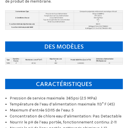
de produit de membrane.
1. la membrane Type
Composite polyamide entièrement aromatique réticulé
Pression de l’eau d’alimentation
100 psi (0.69MPa)
Température de l’eau d’alimentation
77°F (25°C)
2. Conditions d’essai
L’eau d’alimentation
500 mg/l Nacl
Taux de récupération de concentration
15 %
PH de l’eau d’alimentation
7
3. section minimale réjection des sels
99,0 %
1,900gpd (7.2m3/d) (TMH10A)
4. section minimale produit débit
8,800gpd (33.3m3/d) (TMH20A-400)
DES MODÈLES
Diamètre
Réjection des sels
Entretoise d’alimentation
Type
Membrane zone ft
(m
)
Produit débit litres/jour (m
/d)
2
2
3
Pouces
%
Mil d’épaisseur
TM710
4"
87 (8)
99,7
2,400(9.1)
31
CARACTÉRISTIQUES
Pression de service maximale: 365psi (2.5 MPa)
Température de l’eau d’alimentation maximale: 113° F (45)
Maximum d’entrée SDI15 de l’eau: 5
Concentration de chlore eau d’alimentation: Pas Detactable
Nourrir le pH de l’eau portée, fonctionnement continu: 2-11