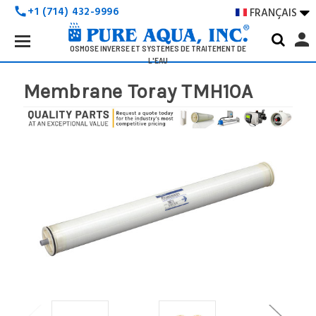
+1 (714) 432-9996
FRANÇAIS

call
Search
person
Keyword:
OSMOSE INVERSE ET SYSTÈMES DE TRAITEMENT DE
L'EAU
Membrane Toray TMH10A