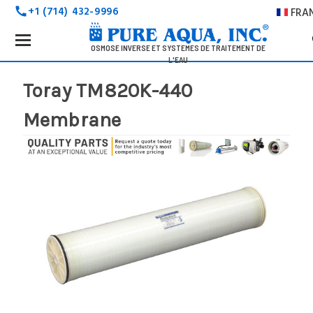
+1 (714) 432-9996
FRA
call
Search
Keyword:
OSMOSE INVERSE ET SYSTÈMES DE TRAITEMENT DE
L'EAU
Toray TM820K-440
Membrane