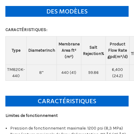
DES MODÈLES
CARACTÉRISTIQUES:
Membrane
Product
Salt
Type
DiameterInch
Area ft²
Flow Rate
Rejection%
T
(m²)
gpd(m³/d)
TM820K-
6,400
8”
440 (41)
99.86
440
(24.2)
CARACTÉRISTIQUES
Limites de fonctionnement
Pression de fonctionnement maximale: 1200 psi (8,3 MPa)