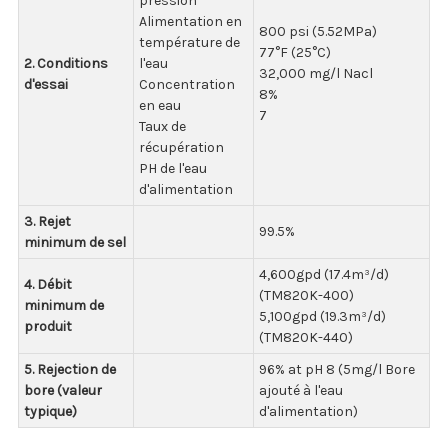
pression
Alimentation en
800 psi (5.52MPa)
température de
77°F (25°C)
2. Conditions
l'eau
32,000 mg/l Nacl
d'essai
Concentration
8%
en eau
7
Taux de
récupération
PH de l'eau
d'alimentation
3. Rejet
99.5%
minimum de sel
4,600gpd (17.4m³/d)
4. Débit
(TM820K-400)
minimum de
5,100gpd (19.3m³/d)
produit
(TM820K-440)
5. Rejection de
96% at pH 8 (5mg/l Bore
bore (valeur
ajouté à l'eau
typique)
d'alimentation)