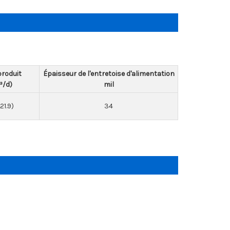
produit
Épaisseur de l'entretoise d'alimentation
³/d)
mil
21.9)
34