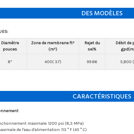
DES MODÈLES
UES:
Diamètre
Zone de membrane ft²
Rejet du
Débit de 
pouces
(m²)
sel%
gpd(m
8”
400( 37)
99.86
5,800 (
CARACTÉRISTIQUES
ionnement
nctionnement maximale: 1200 psi (8,3 MPa)
imale de l'eau d'alimentation: 113 ° F (45 ° C)