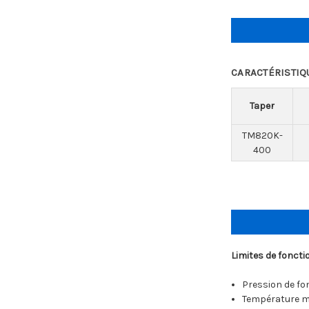
CARACTÉRISTIQ
Taper
TM820K-
400
Limites de fonct
Pression de fo
Température max