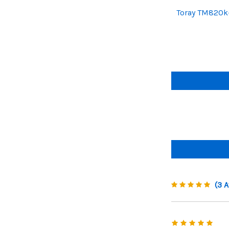
Toray TM820
(3 A
5