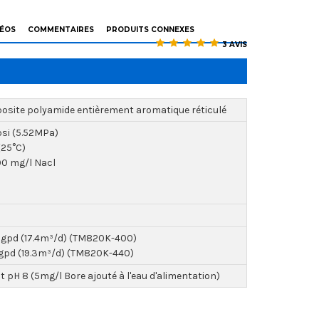
DÉOS
COMMENTAIRES
PRODUITS CONNEXES
3 AVIS
site polyamide entièrement aromatique réticulé
si (5.52MPa)
(25°C)
0 mg/l Nacl
gpd (17.4m³/d) (TM820K-400)
gpd (19.3m³/d) (TM820K-440)
t pH 8 (5mg/l Bore ajouté à l'eau d'alimentation)