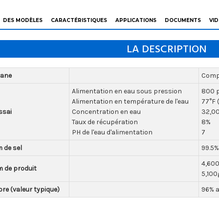
DES MODÈLES
CARACTÉRISTIQUES
APPLICATIONS
DOCUMENTS
VI
LA DESCRIPTION
rane
Compo
Alimentation en eau sous pression
800 p
Alimentation en température de l'eau
77°F 
ssai
Concentration en eau
32,00
Taux de récupération
8%
PH de l'eau d'alimentation
7
 de sel
99.5%
4,600
m de produit
5,100
ore (valeur typique)
96% a