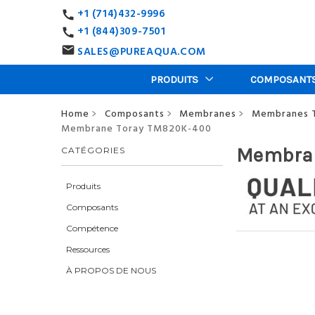
+1 (714)432-9996
call
+1 (844)309-7501
call
SALES@PUREAQUA.COM
email
PRODUITS
COMPOSANT
Home
Composants
Membranes
Membranes 
>
>
>
Membrane Toray TM820K-400
Membran
CATÉGORIES
Produits
Composants
Compétence
Ressources
À PROPOS DE NOUS