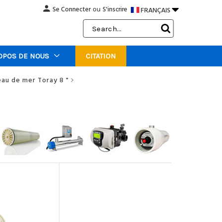
person

Se Connecter
S'inscrire
FRANÇAIS
ou
Search
Keyword:
OPOS DE NOUS
CITATION
au de mer Toray 8 "
>