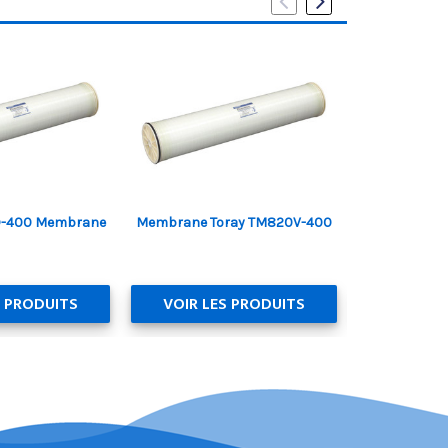
D-400 Membrane
Membrane Toray TM820V-400
Membrane T
S PRODUITS
VOIR LES PRODUITS
VOIR LE