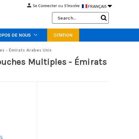
person

Se Connecter
S'inscrire
FRANÇAIS
ou
Search
Keyword:
OPOS DE NOUS
CITATION
les - Émirats Arabes Unis
touches Multiples - Émirats