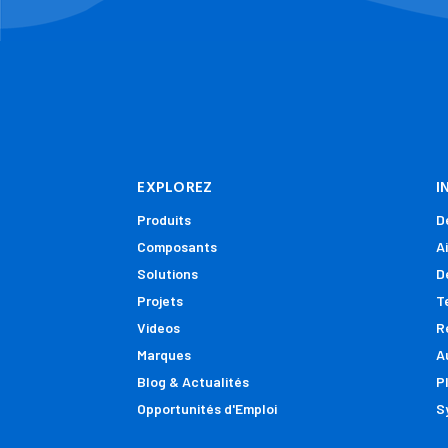
EXPLOREZ
I
Produits
D
Composants
A
Solutions
D
Projets
T
Videos
R
Marques
A
Blog & Actualités
P
Opportunités d'Emploi
S