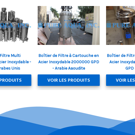
Filtre Multi
Boîtier de Filtre à Cartouche en
Boîtier de Fil
ier Inoxydable -
Acier Inoxydable 2000000 GPD
Acier Inoxyda
rabes Unis
- Arabie Aaoudite
GPD 
 PRODUITS
VOIR LES PRODUITS
VOIR LE