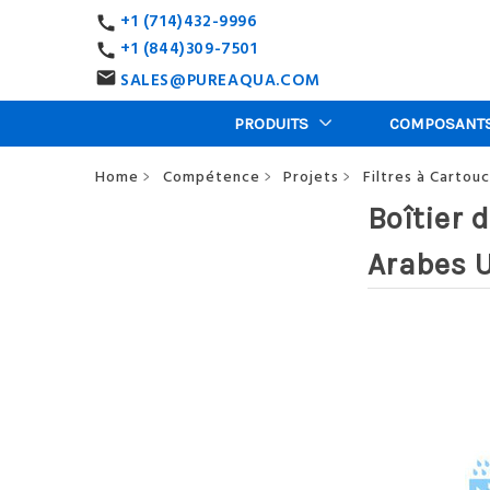
+1 (714)432-9996
call
+1 (844)309-7501
call
SALES@PUREAQUA.COM
email
PRODUITS
COMPOSANT
Home
Compétence
Projets
Filtres à Cartou
>
>
>
Boîtier 
Arabes 