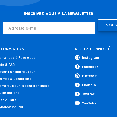
INSCRIVEZ-VOUS A LA NEWSLETTER
Email
Address
NFORMATION
RESTEZ CONNECTÉ
emandez à Pure Aqua
Instagram
ide & FAQ
Facebook
evenir un distributeur
Pinterest
ermes & Conditions
LinkedIn
emarque sur la confidentialité
utorisations
Twitter
lan du site
YouTube
yndication RSS