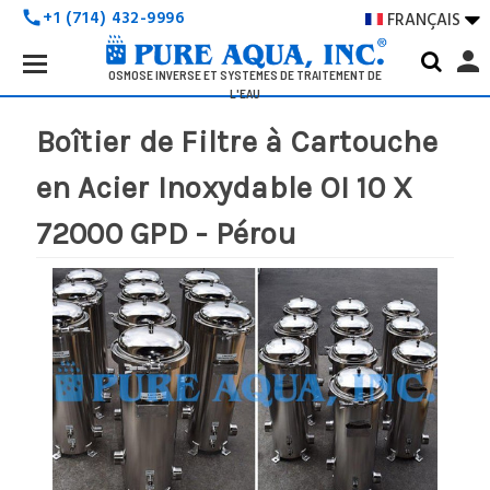
+1 (714) 432-9996
FRANÇAIS

call
Search
person
Keyword:
OSMOSE INVERSE ET SYSTÈMES DE TRAITEMENT DE
L'EAU
Boîtier de Filtre à Cartouche
en Acier Inoxydable OI 10 X
72000 GPD - Pérou