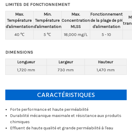
LIMITES DE FONCTIONNEMENT
Max.
Min.
Max.
Fonctionnement
M
Température
Température
Concentration
de la plage de pH
tra
d'alimentation
d'alimentation
MLSS
d'alimentation
40 ℃
5 ℃
18,000 mg/L
5 - 10
DIMENSIONS
Longueur
Largeur
Hauteur
1,720 mm
730 mm
1,470 mm
CARACTÉRISTIQUES
Forte performance et haute perméabilité
Durabilité mécanique maximale et résistance aux produits
chimiques
Effluent de haute qualité et grande perméabilité à l'eau