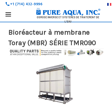
+1 (714) 432-9996
call
Search
Keyword:
OSMOSE INVERSE ET SYSTÈMES DE TRAITEMENT DE
L'EAU
Bioréacteur à membrane
Toray (MBR) SÉRIE TMR090