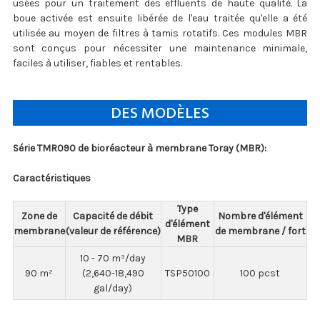
usées pour un traitement des effluents de haute qualité. La
boue activée est ensuite libérée de l'eau traitée qu'elle a été
utilisée au moyen de filtres à tamis rotatifs. Ces modules MBR
sont conçus pour nécessiter une maintenance minimale,
faciles à utiliser, fiables et rentables.
DES MODÈLES
Série TMR090 de bioréacteur à membrane Toray (MBR):
Caractéristiques
Type
Zone de
Capacité de débit
Nombre d'élément
d'élément
membrane
(valeur de référence)
de membrane / fort
MBR
10 - 70 m³/day
90 m²
(2,640-18,490
TSP50100
100 pcst
gal/day)