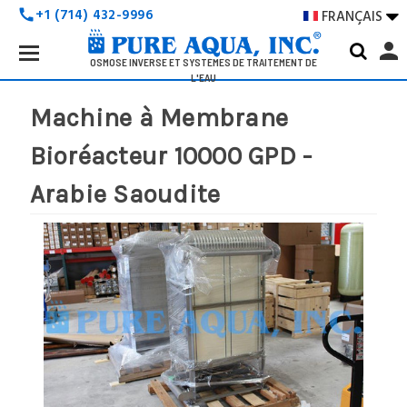
+1 (714) 432-9996
FRANÇAIS

call
Search
person
Keyword:
OSMOSE INVERSE ET SYSTÈMES DE TRAITEMENT DE
L'EAU
Machine à Membrane
Bioréacteur 10000 GPD -
Arabie Saoudite