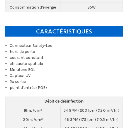
Consommation d'énergie
95W
CARACTÉRISTIQUES
Connecteur Safety-Loc
hors de porté
courant constant
efficacité spatiale
Minuterie EOL
Capteur UV
2x sortie
point d'entrée (POE)
Débit de désinfection
16mJ/cm²
54 GPM (200 lpm) (12.0 m³/hr)
30mJ/cm²
46 GPM (175 lpm) (10.5 m³/hr)