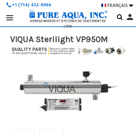
+1 (714) 432-9996
FRANÇAIS

call
Search
person
Keyword:
OSMOSE INVERSE ET SYSTÈMES DE TRAITEMENT DE
L'EAU
VIQUA Sterilight VP950M