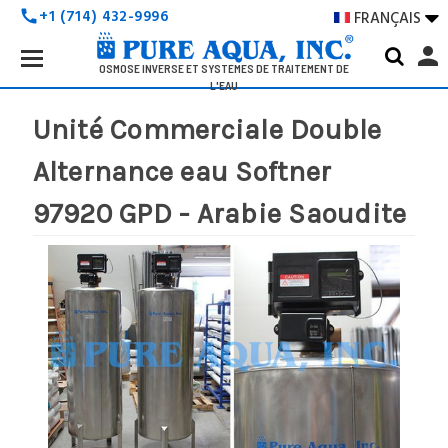
+1 (714) 432-9996
FRANÇAIS

call
Search
person
Keyword:
OSMOSE INVERSE ET SYSTÈMES DE TRAITEMENT DE
L'EAU
Unité Commerciale Double
Alternance eau Softner
97920 GPD - Arabie Saoudite