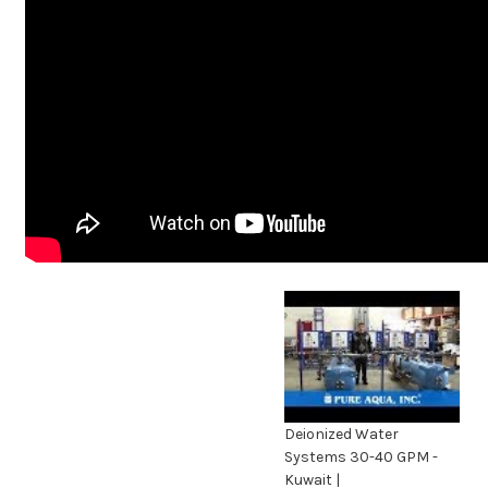
Deionized Water
Systems 30-40 GPM -
Kuwait |