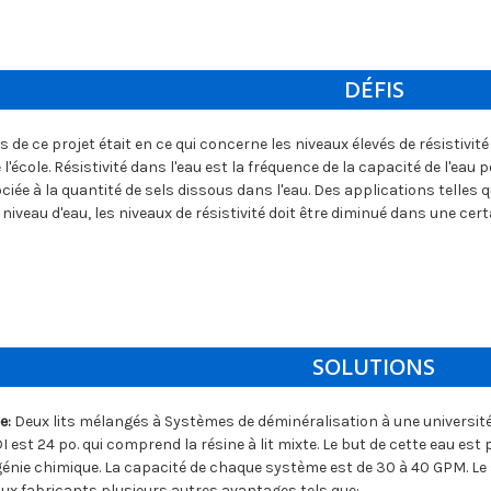
DÉFIS
s de ce projet était en ce qui concerne les niveaux élevés de résistivi
l'école. Résistivité dans l'eau est la fréquence de la capacité de l'eau 
iée à la quantité de sels dissous dans l'eau. Des applications telles q
niveau d'eau, les niveaux de résistivité doit être diminué dans une cer
SOLUTIONS
e:
Deux lits mélangés à Systèmes de déminéralisation à une universit
I est 24 po. qui comprend la résine à lit mixte. Le but de cette eau est 
énie chimique. La capacité de chaque système est de 30 à 40 GPM. L
e aux fabricants plusieurs autres avantages tels que: