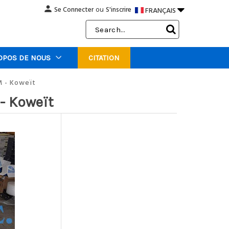
person

Se Connecter
S'inscrire
FRANÇAIS
ou
Search
Keyword:
OPOS DE NOUS
CITATION
M - Koweït
- Koweït