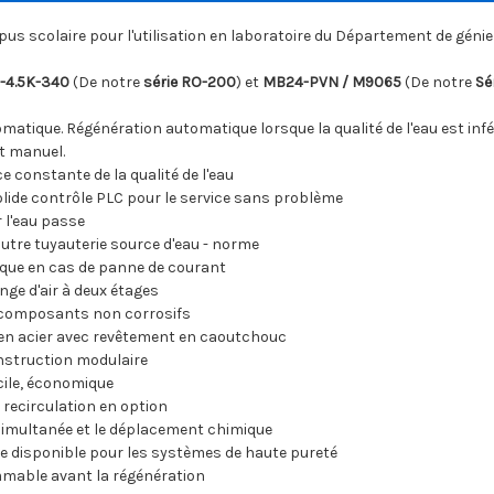
s scolaire pour l'utilisation en laboratoire du Département de génie ch
-4.5K-340
(De notre
série RO-200
) et
MB24-PVN / M9065
(De notre
Sé
atique. Régénération automatique lorsque la qualité de l'eau est inféri
 manuel.
e constante de la qualité de l'eau
solide contrôle PLC pour le service sans problème
 l'eau passe
utre tuyauterie source d'eau - norme
que en cas de panne de courant
ge d'air à deux étages
composants non corrosifs
 en acier avec revêtement en caoutchouc
onstruction modulaire
cile, économique
recirculation en option
imultanée et le déplacement chimique
ine disponible pour les systèmes de haute pureté
mable avant la régénération