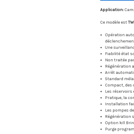
Application:
Campu
Ce modèle est
TW
Opération autom
déclenchement
Une surveillanc
Fiabilité état 
Non traitée par
Régénération a
Arrêt automati
Standard mélan
Compact, des 
Les réservoirs
Pratique, la c
Installation fa
Les pompes de 
Régénération s
Option kill Br
Purge program