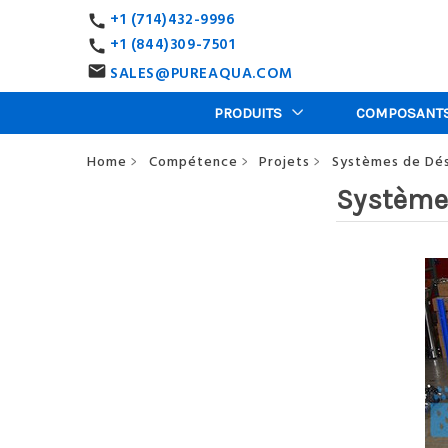
+1 (714)432-9996
call
+1 (844)309-7501
call
SALES@PUREAQUA.COM
email
PRODUITS
COMPOSANT
Home
Compétence
Projets
Systèmes de Dés
>
>
>
Système