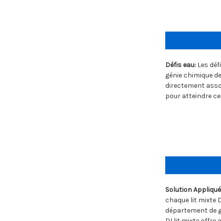
Défis eau:
Les défi
génie chimique de 
directement assoc
pour atteindre ce 
Solution Appliqué
chaque lit mixte D
département de g
DI lit mixte offr