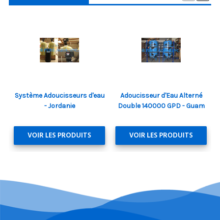
Système Adoucisseurs d'eau
Adoucisseur d'Eau Alterné
- Jordanie
Double 140000 GPD - Guam
VOIR LES PRODUITS
VOIR LES PRODUITS