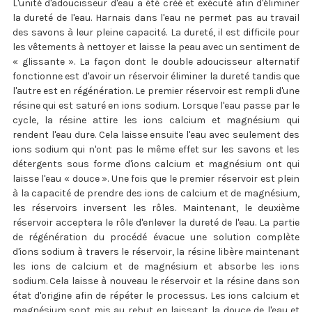
L'unité d'adoucisseur d'eau a été créé et exécuté afin d'éliminer
la dureté de l'eau. Harnais dans l'eau ne permet pas au travail
des savons à leur pleine capacité. La dureté, il est difficile pour
les vêtements à nettoyer et laisse la peau avec un sentiment de
« glissante ». La façon dont le double adoucisseur alternatif
fonctionne est d'avoir un réservoir éliminer la dureté tandis que
l'autre est en régénération. Le premier réservoir est rempli d'une
résine qui est saturé en ions sodium. Lorsque l'eau passe par le
cycle, la résine attire les ions calcium et magnésium qui
rendent l'eau dure. Cela laisse ensuite l'eau avec seulement des
ions sodium qui n'ont pas le même effet sur les savons et les
détergents sous forme d'ions calcium et magnésium ont qui
laisse l'eau « douce ». Une fois que le premier réservoir est plein
à la capacité de prendre des ions de calcium et de magnésium,
les réservoirs inversent les rôles. Maintenant, le deuxième
réservoir acceptera le rôle d'enlever la dureté de l'eau. La partie
de régénération du procédé évacue une solution complète
d'ions sodium à travers le réservoir, la résine libère maintenant
les ions de calcium et de magnésium et absorbe les ions
sodium. Cela laisse à nouveau le réservoir et la résine dans son
état d'origine afin de répéter le processus. Les ions calcium et
magnésium sont mis au rebut en laissant la douce de l'eau et