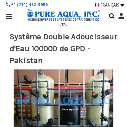
+1 (714) 432-9996
FRANÇAIS

call
Search
person
Keyword:
OSMOSE INVERSE ET SYSTÈMES DE TRAITEMENT DE
L'EAU
Système Double Adoucisseur
d'Eau 100000 de GPD -
Pakistan