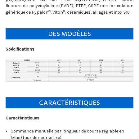
fluorure de polyvinylidène (PVDF), PTFE, CSPE une formulation
®
®
générique de Hypalon
, Viton
, céramiques, alliages et inox 316
DES MODÈLES
Spécifications
MODÈLE
LC02
LC03
LC04
LC54
GAL/H
0.25
0,50
1,00
1.25
Capacité
nominal
GPD
6
12
24
30
(max.)
L/H
0,9
1,9
3.8
4.7
Pression
LB/PO2
80
80
80
80
(max.)
BAR
5.6
5.6
5.6
5.6
DI 1/4" X 3/8" OD
Tube
Connexions
ID 3/8" X 1/2" OD
Tuyauterie
1/4" FNPT
CARACTÉRISTIQUES
Caractéristiques
Commande manuelle par longueur de course réglable en
ligne (taux de course fixe).