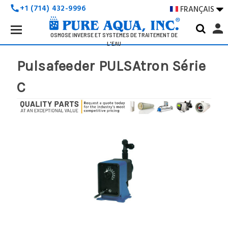
+1 (714) 432-9996
FRANÇAIS

call
Search
person
Keyword:
OSMOSE INVERSE ET SYSTÈMES DE TRAITEMENT DE
L'EAU
Pulsafeeder PULSAtron Série
C