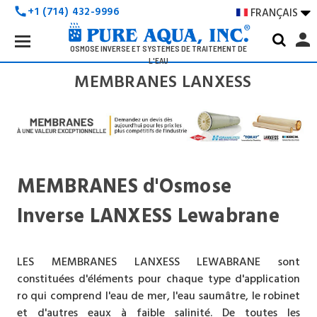
+1 (714) 432-9996
FRANÇAIS

call
Search
person
Keyword:
OSMOSE INVERSE ET SYSTÈMES DE TRAITEMENT DE
L'EAU
MEMBRANES LANXESS
MEMBRANES d'Osmose
Inverse LANXESS Lewabrane
LES MEMBRANES LANXESS LEWABRANE sont
constituées d'éléments pour chaque type d'application
ro qui comprend l'eau de mer, l'eau saumâtre, le robinet
et d'autres eaux à faible salinité. De toutes les