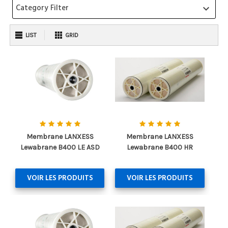
Category Filter
keyboard_arrow_down
LIST
GRID
Membrane LANXESS
Membrane LANXESS
Lewabrane B400 LE ASD
Lewabrane B400 HR
VOIR LES PRODUITS
VOIR LES PRODUITS