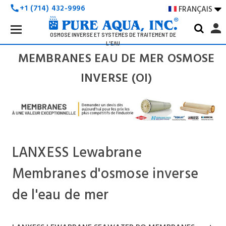
+1 (714) 432-9996
FRANÇAIS

call
Search
person
Keyword:
OSMOSE INVERSE ET SYSTÈMES DE TRAITEMENT DE
L'EAU
MEMBRANES EAU DE MER OSMOSE
INVERSE (OI)
LANXESS Lewabrane
Membranes d'osmose inverse
de l'eau de mer