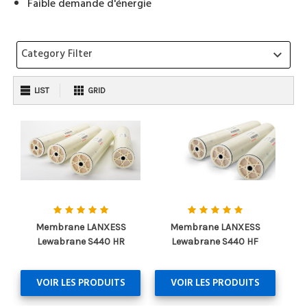
Faible demande d'énergie
Category Filter
keyboard_arrow_down
LIST
GRID
Membrane LANXESS
Membrane LANXESS
Lewabrane S440 HR
Lewabrane S440 HF
VOIR LES PRODUITS
VOIR LES PRODUITS