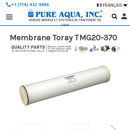
+1 (714) 432-9996
FRANÇAIS

call
Search
person
Keyword:
OSMOSE INVERSE ET SYSTÈMES DE TRAITEMENT DE
L'EAU
Membrane Toray TMG20-370