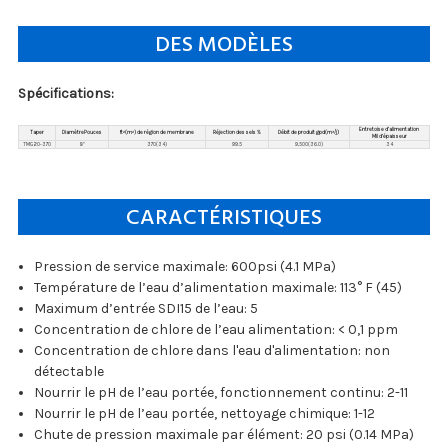
DES MODÈLES
Spécifications:
Entretoise d’alimentation
Taper
DiamètrePouces
ft²(m²) de région de membrane
Réjection des sels %
Débit de produit gpd(m³/j)
Mil d’épaisseur
TMG20-370
8"
370(34)
99.5
9,500(36.0)
34
CARACTÉRISTIQUES
Pression de service maximale: 600psi (4.1 MPa)
Température de l’eau d’alimentation maximale: 113° F (45)
Maximum d’entrée SDI15 de l’eau: 5
Concentration de chlore de l’eau alimentation: < 0,1 ppm
Concentration de chlore dans l'eau d'alimentation: non
détectable
Nourrir le pH de l’eau portée, fonctionnement continu: 2-11
Nourrir le pH de l’eau portée, nettoyage chimique: 1-12
Chute de pression maximale par élément: 20 psi (0.14 MPa)