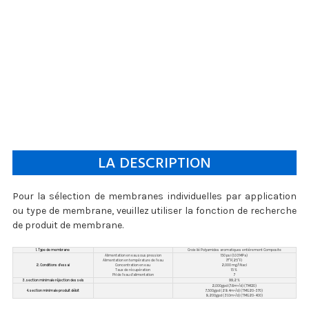
LA DESCRIPTION
Pour la sélection de membranes individuelles par application
ou type de membrane, veuillez utiliser la fonction de recherche
de produit de membrane.
1. Type de membrane
Croix lié Polyamides aromatiques entièrement Composite
Alimentation en eau sous pression
150 psi (1.03MPa)
Alimentation en température de l'eau
77°F(25°F)
2. Conditions d’essai
Concentration en eau
2,000 mg/l Nacl
Taux de récupération
15 %
PH de l'eau d'alimentation
7
3. section minimale réjection des sels
99,2 %
2,000gpd (7.6m³/d) (TMG10)
4. section minimale produit débit
7,500gpd (28.4m³/d) (TMG20-370)
8,200gpd (31.0m³/d) (TMG20-400)