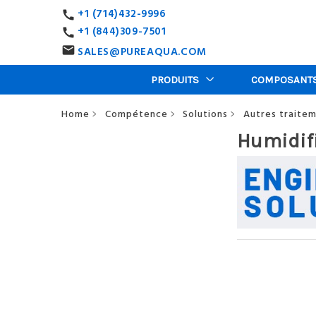
+1 (714)432-9996
call
+1 (844)309-7501
call
SALES@PUREAQUA.COM
email
PRODUITS
COMPOSANT
Home
Compétence
Solutions
Autres traite
>
>
>
Humidif