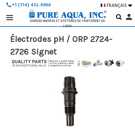
+1 (714) 432-9996
FRANÇAIS

call
Search
person
Keyword:
OSMOSE INVERSE ET SYSTÈMES DE TRAITEMENT DE
L'EAU
Électrodes pH / ORP 2724-
2726 Signet