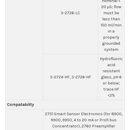
nominal <
20 µS; flow
3-2726-LC
must be
less than
150 ml/min
in a
properly
grounded
system
Hydrofluoric
acid
resistant
3-2724-HF, 3-2726-HF
glass, pH 6
or below;
trace HF
<2%
Compatability
2751 Smart Sensor Electronics (for 8900,
9900, 9950, 4 to 20 mA or Profi bus
Concentrator), 2760 Preamplifier