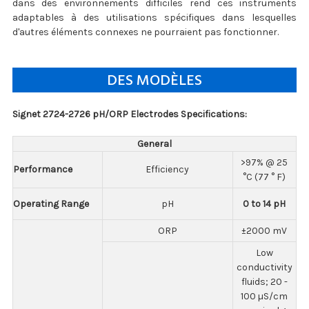
dans des environnements difficiles rend ces instruments
adaptables à des utilisations spécifiques dans lesquelles
d'autres éléments connexes ne pourraient pas fonctionner.
DES MODÈLES
Signet 2724-2726 pH/ORP Electrodes Specifications:
General
>97% @ 25
Performance
Efficiency
°C (77 ° F)
Operating Range
pH
0 to 14 pH
ORP
±2000 mV
Low
conductivity
fluids; 20 -
100 µS/cm