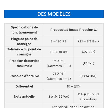
DES MODÈLES
Spécifications de
Pressostat Basse Pression CJ
fonctionnement
Plage de point de
3 — 120 PSI
(.21 — 8.3 Bar)
consigne
Tolérance du point de
±1 PSI or 5%
(.07 Bar)
consigne
Pression de service
250 PSI
(17 Bar)
maximale
(Gammes 1 — 3)
750 PSI
Pression d'épreuve
(1034 Bar)
(Gammes 1 — 3)
Différentiel
10 — 20%
2 A @ 30 VDC
Note actuelle
3 A @ 125 VAC
(Resistive)
Standard: laiton (en option: