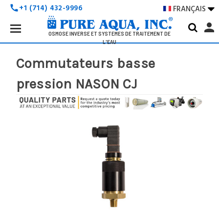
+1 (714) 432-9996
FRANÇAIS

call
Search
person
Keyword:
OSMOSE INVERSE ET SYSTÈMES DE TRAITEMENT DE
L'EAU
Commutateurs basse
pression NASON CJ