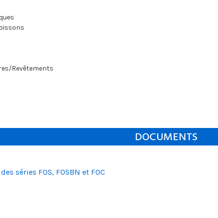
iques
boissons
res/Revêtements
DOCUMENTS
o des séries FOS, FOSBN et FOC