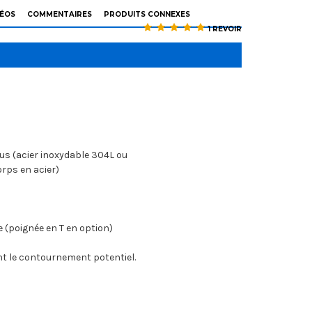
DÉOS
COMMENTAIRES
PRODUITS CONNEXES
1 REVOIR
us (acier inoxydable 304L ou
orps en acier)
(poignée en T en option)
ent le contournement potentiel.