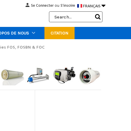
person

Se Connecter
S'inscrire
FRANÇAIS
ou
Search
Keyword:
OPOS DE NOUS
CITATION
ries FOS, FOSBN & FOC