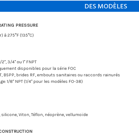
DES MODÈLES
ATING PRESSURE
r) à 275°F (135°C)
/2", 3/4" ou 1" FNPT
iquement disponibles pour la série FOC
T, BSPP, brides RF, embouts sanitaires ou raccords rainurés
nge: 1/8" NPT (1/4" pour les modèles FO-38)
 silicone, Viton, Téflon, néoprène, vellumoïde
 CONSTRUCTION