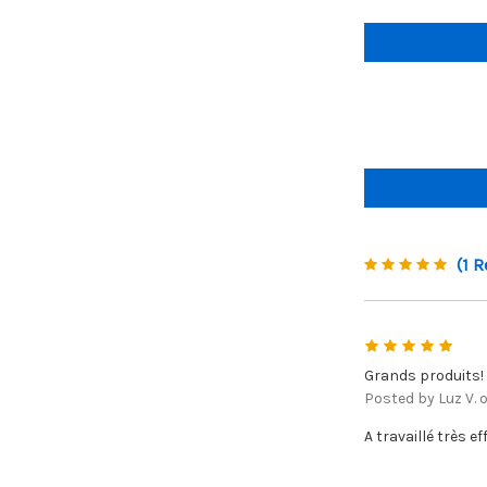
(1 R
5
Grands produits!
Posted by Luz V. 
A travaillé très e