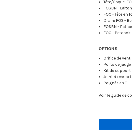
Tête/Coque: FO
FOSBN - Laiton
FOC - Tête en 
Drain: FOS - B
FOSBN - Petcoc
FOC - Petcock 
OPTIONS
Orifice de venti
Ports de jauge
Kit de support
Joint à ressort
Poignée en T
Voir le guide de