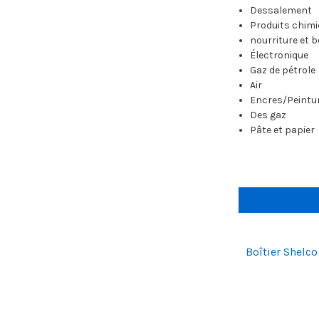
Dessalement
Produits chim
nourriture et 
Électronique
Gaz de pétrole
Air
Encres/Peintu
Des gaz
Pâte et papier
Boîtier Shelc