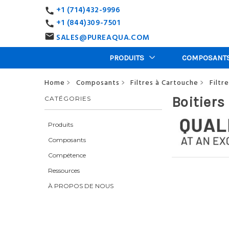
+1 (714)432-9996
call
+1 (844)309-7501
call
SALES@PUREAQUA.COM
email
PRODUITS
COMPOSANT
Home
Composants
Filtres à Cartouche
Filtr
>
>
>
Boitiers
CATÉGORIES
Produits
Composants
Compétence
Ressources
À PROPOS DE NOUS