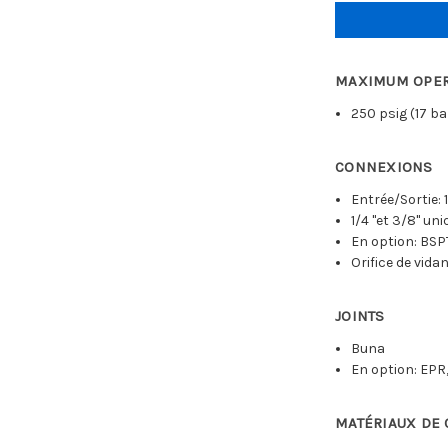
MAXIMUM OPER
250 psig (17 ba
CONNEXIONS
Entrée/Sortie: 1
1/4 "et 3/8" un
En option: BSP
Orifice de vida
JOINTS
Buna
En option: EPR,
MATÉRIAUX DE