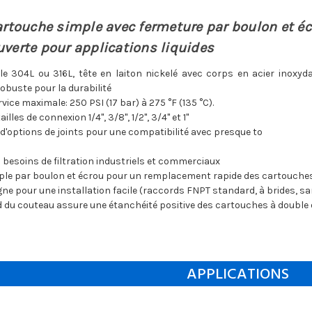
cartouche simple avec fermeture par boulon et é
uverte pour applications liquides
le 304L ou 316L, tête en laiton nickelé avec corps en acier inoxyd
obuste pour la durabilité
vice maximale: 250 PSI (17 bar) à 275 °F (135 °C).
illes de connexion 1/4", 3/8", 1/2", 3/4" et 1"
 d'options de joints pour une compatibilité avec presque to
 besoins de filtration industriels et commerciaux
le par boulon et écrou pour un remplacement rapide des cartouches 
ne pour une installation facile (raccords FNPT standard, à brides, sa
rd du couteau assure une étanchéité positive des cartouches à double
APPLICATIONS