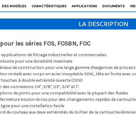
DES MODÈLES
CARACTÉRISTIQUES
APPLICATIONS
DOCUMENTS
VI
LA DESCRIPTION
 pour les séries FOS, FOSBN, FOC
 applications de filtrage industrielles et commerciales
obuste pour une durabilité maximale
ériaux de construction pour une large gamme d'exigences de process
aiton nickelé avec corps en acier inoxydable 304L, tête en fonte avec c
rtouches à double extrémité ouverte (DOE)
des connexions 1/4", 3/8", 1/2", 3/4" et 1".
ions de joints pour une compatibilité avec la plupart des fluides
fermeture boulon-écrou pour des changements rapides de cartouche 
igne pour une installation facile
bord de couteau aux deux extrémités du boîtier de la cartouche élimin