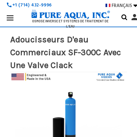
+1 (714) 432-9996
FRANÇAIS
call
Search
pers
Keyword:
OSMOSE INVERSE ET SYSTÈMES DE TRAITEMENT DE
L'EAU
Adoucisseurs D'eau
Commerciaux SF-300C Avec
Une Valve Clack