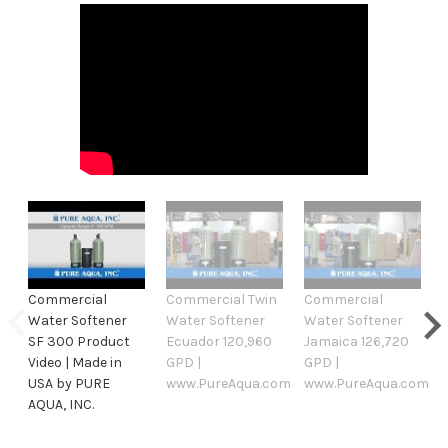
Commercial
Commercial Twin
Commercial
Water Softener
Water Softener
Water Softener
SF 300 Product
Ecuador 120,960
Jamaica 126,720
Video | Made in
GPD |
GPD |
USA by PURE
www.PureAqua.com
www.PureAqua.com
AQUA, INC.