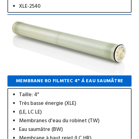
XLE-2540
MEMBRANE RO FILMTEC 4" Á EAU SAUMÂTRE
Taille: 4"
Très basse énergie (XLE)
(LE, LC LE)
Membranes d'eau du robinet (TW)
Eau saumâtre (BW)
Membrane à haut rejet (LC HR)