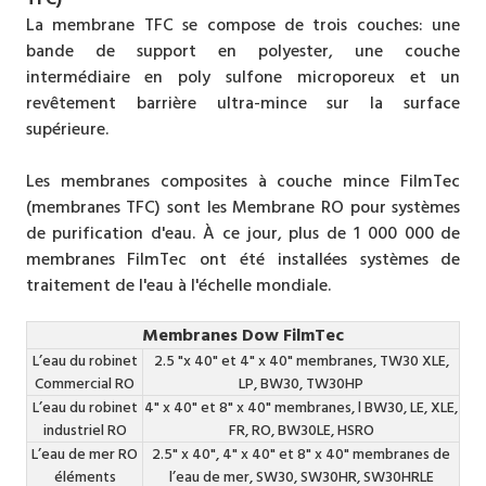
La membrane TFC se compose de trois couches: une
bande de support en polyester, une couche
intermédiaire en poly sulfone microporeux et un
revêtement barrière ultra-mince sur la surface
supérieure.
Les membranes composites à couche mince FilmTec
(membranes TFC) sont les Membrane RO pour systèmes
de purification d'eau. À ce jour, plus de 1 000 000 de
membranes FilmTec ont été installées systèmes de
traitement de l'eau à l'échelle mondiale.
Membranes Dow FilmTec
L’eau du robinet
2.5 "x 40" et 4" x 40" membranes, TW30 XLE,
Commercial RO
LP, BW30, TW30HP
L’eau du robinet
4" x 40" et 8" x 40" membranes, l BW30, LE, XLE,
industriel RO
FR, RO, BW30LE, HSRO
L’eau de mer RO
2.5" x 40", 4" x 40" et 8" x 40" membranes de
éléments
l’eau de mer, SW30, SW30HR, SW30HRLE