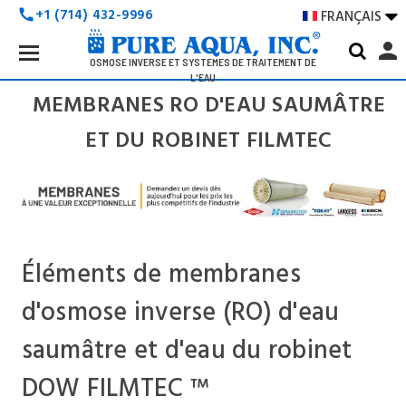
+1 (714) 432-9996
FRANÇAIS

call
Search
person
Keyword:
OSMOSE INVERSE ET SYSTÈMES DE TRAITEMENT DE
L'EAU
MEMBRANES RO D'EAU SAUMÂTRE
ET DU ROBINET FILMTEC
Éléments de membranes
d'osmose inverse (RO) d'eau
saumâtre et d'eau du robinet
DOW FILMTEC ™