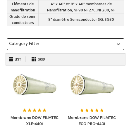
Éléments de
4" x 40" et 8" x 40" membranes de
nanofiltration
Nanofiltration, NF90 NF270, NF200, NF
Grade de semi-
8" diamètre Semiconductor SG, SG30
conducteurs
Category Filter
keyboard_arrow_down
LIST
GRID
Membrane DOW FILMTEC
Membrane DOW FILMTEC
XLE-440i
ECO PRO-440i