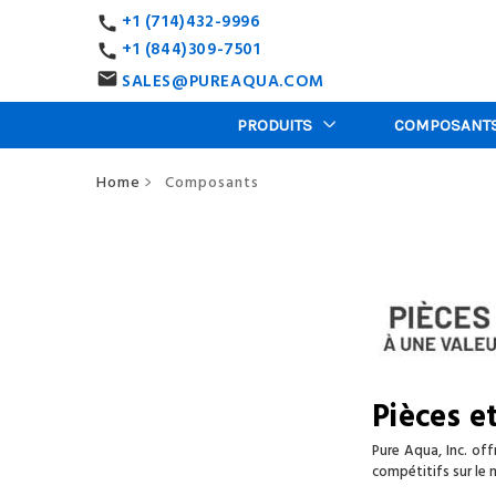
+1 (714)432-9996
call
+1 (844)309-7501
call
SALES@PUREAQUA.COM
email
PRODUITS
COMPOSANT
Home
Composants
>
Pièces e
Pure Aqua, Inc. of
compétitifs sur le 