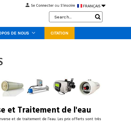
person

Se Connecter
S'inscrire
FRANÇAIS
ou
Search
Keyword:
OPOS DE NOUS
CITATION
S
e et Traitement de l'eau
erse et de traitement de l’eau. Les prix offerts sont très