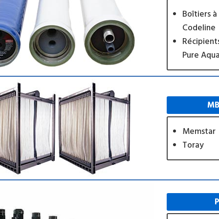
Boîtiers 
Codeline
Récipient
Pure Aqu
MB
Memstar
Toray