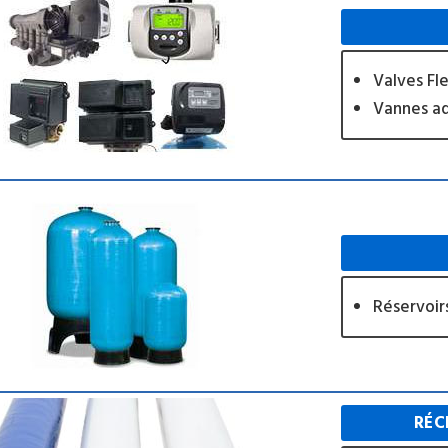
Valves Fl
Vannes a
Réservoir
RÉC