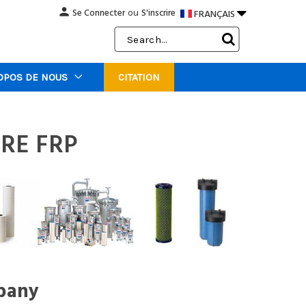
person

Se Connecter
S'inscrire
FRANÇAIS
ou
Search
Keyword:
OPOS DE NOUS
CITATION
TRE FRP
mpany