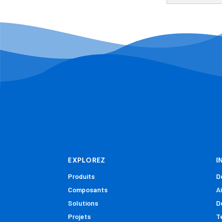
EXPLOREZ
I
Produits
D
Composants
A
Solutions
D
Projets
T