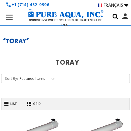
+1 (714) 432-9996
FRANÇAIS

call
Search
person
Keyword:
OSMOSE INVERSE ET SYSTÈMES DE TRAITEMENT DE
L'EAU
TORAY
Sort By:
LIST
GRID