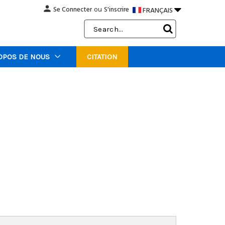
person

Se Connecter
S'inscrire
FRANÇAIS
ou
Search
Keyword:
OPOS DE NOUS
CITATION