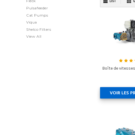
Fleck
LIST
G
Pulsafeeder
Cat Pumps
Viqua
Shelco Filters
View All
Boîte de vitess
VOIR LES P