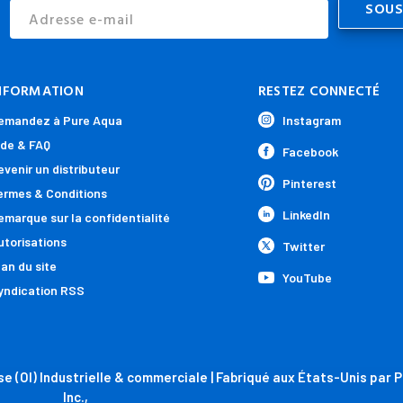
Address
NFORMATION
RESTEZ CONNECTÉ
emandez à Pure Aqua
Instagram
ide & FAQ
Facebook
evenir un distributeur
Pinterest
ermes & Conditions
LinkedIn
emarque sur la confidentialité
utorisations
Twitter
lan du site
YouTube
yndication RSS
e (OI) Industrielle & commerciale | Fabriqué aux États-Unis par 
Inc.,