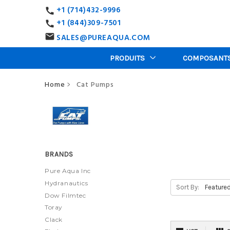
+1 (714)432-9996
call
+1 (844)309-7501
call
SALES@PUREAQUA.COM
email
PRODUITS
COMPOSANT
Home
Cat Pumps
>
BRANDS
Pure Aqua Inc
Hydranautics
Sort By:
Dow Filmtec
Toray
Clack