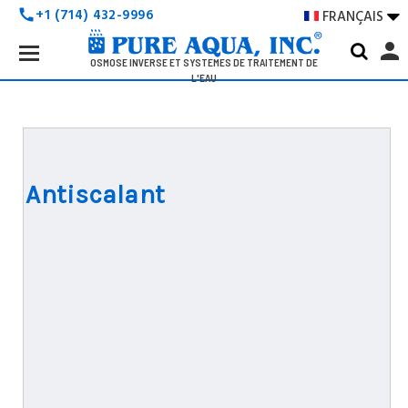
+1 (714) 432-9996
FRANÇAIS

call
Search
person
Keyword:
OSMOSE INVERSE ET SYSTÈMES DE TRAITEMENT DE
L'EAU
Antiscalant