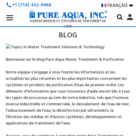
+1 (714) 432-9996
FRANÇAIS

call
Search
person
Keyword:
OSMOSE INVERSE ET SYSTÈMES DE TRAITEMENT DE
L'EAU
BLOG
Bienvenue sur le blog Pure Aqua Water Treatment & Purification
Notre équipe s'engage à vous fournir les informations et les
actualités les plus récentes et les plus importantes concernant les
systèmes et produits de purification d'eau de premier ordre. Les
éléments d'information que vous trouverez d'aide seront liés à tous
les types de processus au sein de notre industrie, tels que l'osmose
inverse industrielle et commerciale, le dessalement de l'eau de mer,
l'adoucissement de l'eau, la désinfection par ultraviolets, la
filtration des médias et d'autres systèmes, développements et
applications de traitement de l'eau.
Assurez-vous de continuer à consulter notre blog Traitement et